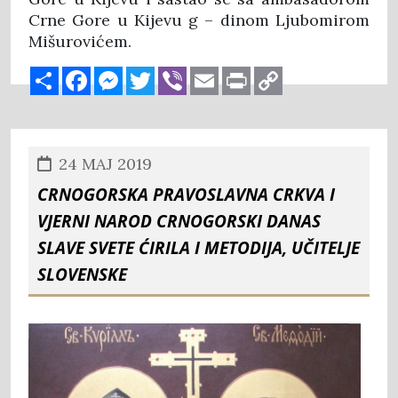
Crne Gore u Kijevu g – dinom Ljubomirom
Mišurovićem.
Share
Facebook
Messenger
Twitter
Viber
Email
Print
Copy
Link
24 MAJ 2019
CRNOGORSKA PRAVOSLAVNA CRKVA I
VJERNI NAROD CRNOGORSKI DANAS
SLAVE SVETE ĆIRILA I METODIJA, UČITELJE
SLOVENSKE