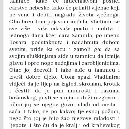
tamnice, kako će mučeništvom postići
carstvo nebesko, kako će primiti vijenac koji
ne vene i dobiti nagradu života vječnoga.
Ohrabren tom pojavom anđela, Vladimir se
sve više i više odavaše postu i molitvi. I
jednoga dana kćer cara Samuila, po imenu
Kosara, podstaknuta i nadahnuta duhom
svetim, priđe ka ocu i zamoli ga: da sa
svojim sluškinjama siđe u tamnicu da izmije
glavu i opre noge sužnjima i zarobljenicima.
Otac joj dozvoli. I tako siđe u tamnicu i
izvrši dobro djelo. Utom spazi Vladimira;
vidjeći da je lijep na izgled, skroman, krotak
i čestit, da je pun mudrosti i razuma
božanskog, pusti se s njim u duži razgovor, i
učini joj se njegov govor slađi od meda i
saća. I tako, ne po kakvoj tjelesnoj požudi,
nego što joj je bilo žao njegove mladosti i
ljepote, i što ču da je kralj i od kraljevskog