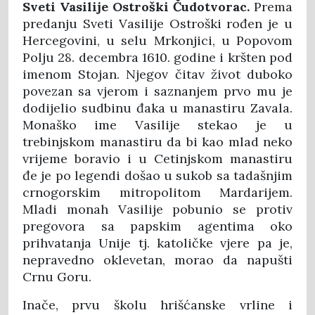
Sveti Vasilije Ostroški
Čudotvorac.
Prema
predanju Sveti Vasilije Ostroški rođen je u
Hercegovini, u selu Mrkonjici, u Popovom
Polju 28. decembra 1610. godine i kršten pod
imenom Stojan. Njegov čitav život duboko
povezan sa vjerom i saznanjem prvo mu je
dodijelio sudbinu đaka u manastiru Zavala.
Monaško ime Vasilije stekao je u
trebinjskom manastiru da bi kao mlad neko
vrijeme boravio i u Cetinjskom manastiru
đe je po legendi došao u sukob sa tadašnjim
crnogorskim mitropolitom Mardarijem.
Mladi monah Vasilije pobunio se protiv
pregovora sa papskim agentima oko
prihvatanja Unije tj. katoličke vjere pa je,
nepravedno oklevetan, morao da napušti
Crnu Goru.
Inače, prvu školu hrišćanske vrline i