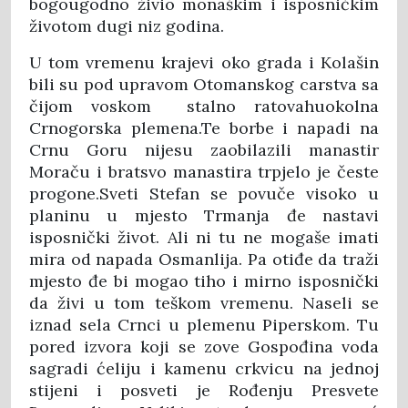
bogougodno živio monaškim i isposničkim
životom dugi niz godina.
U tom vremenu krajevi oko grada i Kolašin
bili su pod upravom Otomanskog carstva sa
čijom voskom stalno ratovahuokolna
Crnogorska plemena.Te borbe i napadi na
Crnu Goru nijesu zaobilazili manastir
Moraču i bratsvo manastira trpjelo je česte
progone.Sveti Stefan se povuče visoko u
planinu u mjesto Trmanja đe nastavi
isposnički život. Ali ni tu ne mogaše imati
mira od napada Osmanlija. Pa otiđe da traži
mjesto đe bi mogao tiho i mirno isposnički
da živi u tom teškom vremenu. Naseli se
iznad sela Crnci u plemenu Piperskom. Tu
pored izvora koji se zove Gospođina voda
sagradi ćeliju i kamenu crkvicu na jednoj
stijeni i posveti je Rođenju Presvete