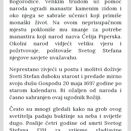
Bogorodice. Velikim trudom uz pomoć
naroda ogradi manastir kamenim zidom i
oko njega se sabraše učenici koji primiše
monaški život. Na ovom neprisupačnom
mjestu pokloniše mu imanje za potrebe
manastira koji narod nazva Ćelija Piperska.
Okolni narod vidjeći veliku vjeru i
požrtvovaje, poštovaše Svetog Stefana
njegove savjete uvažavahu.
Neprestano zivjeći u postu i molitvi doživje
Sveti Stefan duboku starost i predade mirno
svoju dušu Gospodu 20 maja 1697 godine po
starom kalendaru. Bi ožaljen od naroda i
časno sahranjen ovaj ugodnik Božiji.
Često su mnogi gledali kako na grob ovog
svetitelja padaju buktinje sa neba i svijetle
dugo. Poslije četri godine od smrti Svetog
Stefana 1701 za vrijeme vladiavine