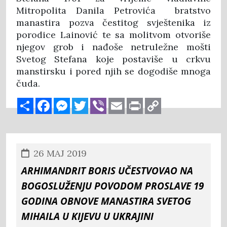
Mitropolita Danila Petrovića bratstvo
manastira pozva čestitog svještenika iz
porodice Lainović te sa molitvom otvoriše
njegov grob i nađoše netruležne mošti
Svetog Stefana koje postaviše u crkvu
manstirsku i pored njih se dogodiše mnoga
čuda.
Share
Facebook
Messenger
Twitter
Viber
Email
Print
Copy
Link
26 MAJ 2019
Arhimandrit Boris učestvovao na
bogosluženju povodom proslave 19
godina obnove manastira svetog
Mihaila u Kijevu u Ukrajini