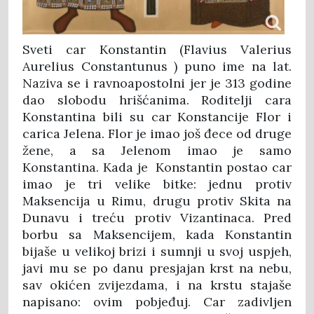
Sveti car Konstantin (Flavius Valerius
Aurelius Constantunus ) puno ime na lat.
Naziva se i ravnoapostolni jer je 313 godine
dao slobodu hrišćanima. Roditelji cara
Konstantina bili su car Konstancije Flor i
carica Jelena. Flor je imao još đece od druge
žene, a sa Jelenom imao je samo
Konstantina. Kada je Konstantin postao car
imao je tri velike bitke: jednu protiv
Maksencija u Rimu, drugu protiv Skita na
Dunavu i treću protiv Vizantinaca. Pred
borbu sa Maksencijem, kada Konstantin
bijaše u velikoj brizi i sumnji u svoj uspjeh,
javi mu se po danu presjajan krst na nebu,
sav okićen zvijezdama, i na krstu stajaše
napisano: ovim pobjeđuj. Car zadivljen