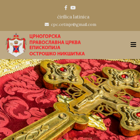
ćirilica
latinica
cpc.cetinje@gmail.com