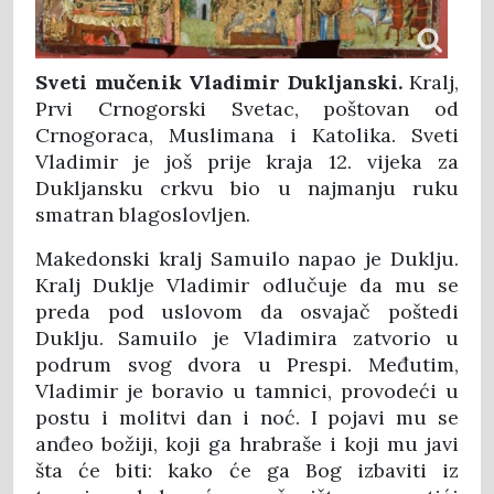
Sveti mučenik Vladimir Dukljanski.
Kralj,
Prvi Crnogorski Svetac, poštovan od
Crnogoraca, Muslimana i Katolika. Sveti
Vladimir je još prije kraja 12. vijeka za
Dukljansku crkvu bio u najmanju ruku
smatran blagoslovljen.
Makedonski kralj Samuilo napao je Duklju.
Kralj Duklje Vladimir odlučuje da mu se
preda pod uslovom da osvajač poštedi
Duklju. Samuilo je Vladimira zatvorio u
podrum svog dvora u Prespi. Međutim,
Vladimir je boravio u tamnici, provodeći u
postu i molitvi dan i noć. I pojavi mu se
anđeo božiji, koji ga hrabraše i koji mu javi
šta će biti: kako će ga Bog izbaviti iz