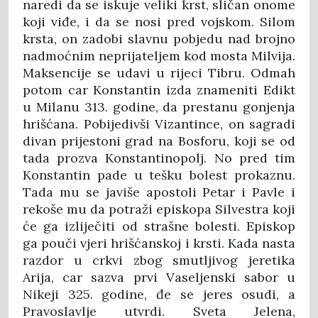
naredi da se iskuje veliki krst, sličan onome
koji viđe, i da se nosi pred vojskom. Silom
krsta, on zadobi slavnu pobjedu nad brojno
nadmoćnim neprijateljem kod mosta Milvija.
Maksencije se udavi u rijeci Tibru. Odmah
potom car Konstantin izda znameniti Edikt
u Milanu 313. godine, da prestanu gonjenja
hrišćana. Pobijedivši Vizantince, on sagradi
divan prijestoni grad na Bosforu, koji se od
tada prozva Konstantinopolj. No pred tim
Konstantin pade u tešku bolest prokaznu.
Tada mu se javiše apostoli Petar i Pavle i
rekoše mu da potraži episkopa Silvestra koji
će ga izliječiti od strašne bolesti. Episkop
ga pouči vjeri hrišćanskoj i krsti. Kada nasta
razdor u crkvi zbog smutljivog jeretika
Arija, car sazva prvi Vaseljenski sabor u
Nikeji 325. godine, đe se jeres osudi, a
Pravoslavlje utvrdi. Sveta Jelena,