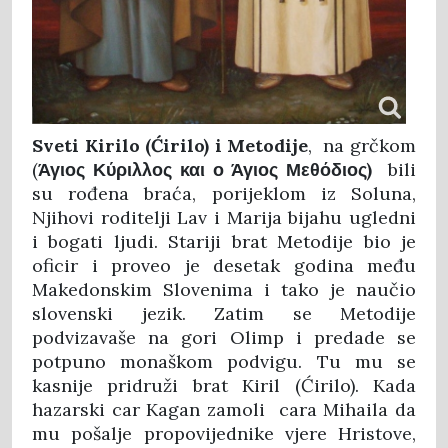
Sveti Kirilo (Ćirilo) i Metodije
, na grčkom
(
Άγιος Κύριλλος και ο Άγιος Μεθόδιος)
bili
su rođena braća, porijeklom iz Soluna,
Njihovi roditelji Lav i Marija bijahu ugledni
i bogati ljudi. Stariji brat Metodije bio je
oficir i proveo je desetak godina među
Makedonskim Slovenima i tako je naučio
slovenski jezik. Zatim se Metodije
podvizavaše na gori Olimp i predade se
potpuno monaškom podvigu. Tu mu se
kasnije pridruži brat Kiril (Ćirilo). Kada
hazarski car Kagan zamoli cara Mihaila da
mu pošalje propovijednike vjere Hristove,