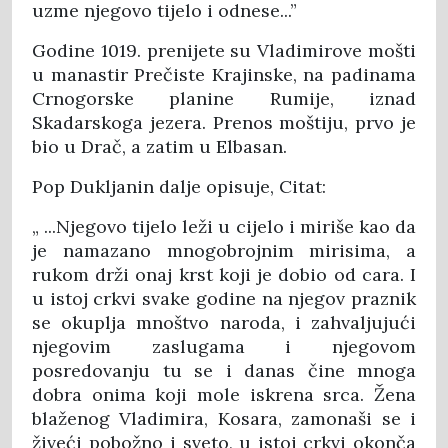
uzme njegovo tijelo i odnese...”
Godine 1019. prenijete su Vladimirove mošti
u manastir Prečiste Krajinske, na padinama
Crnogorske planine Rumije, iznad
Skadarskoga jezera. Prenos moštiju, prvo je
bio u Drač, a zatim u Elbasan.
Pop Dukljanin dalje opisuje, Citat:
„ ...Njegovo tijelo leži u cijelo i miriše kao da
je namazano mnogobrojnim mirisima, a
rukom drži onaj krst koji je dobio od cara. I
u istoj crkvi svake godine na njegov praznik
se okuplja mnoštvo naroda, i zahvaljujući
njegovim zaslugama i njegovom
posredovanju tu se i danas čine mnoga
dobra onima koji mole iskrena srca. Žena
blaženog Vladimira, Kosara, zamonaši se i
živeći pobožno i sveto, u istoj crkvi okonča