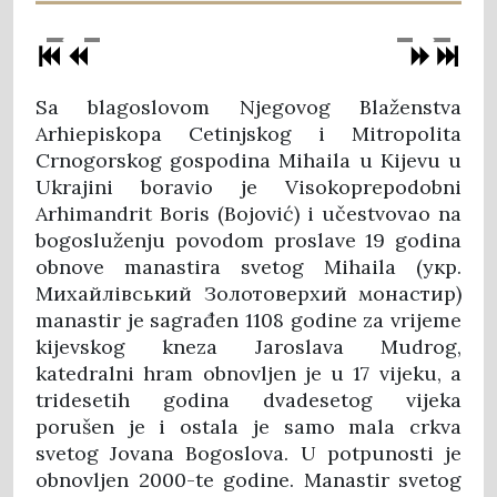
Sa blagoslovom Njegovog Blaženstva
Arhiepiskopa Cetinjskog i Mitropolita
Crnogorskog gospodina Mihaila u Kijevu u
Ukrajini boravio je Visokoprepodobni
Arhimandrit Boris (Bojović) i učestvovao na
bogosluženju povodom proslave 19 godina
obnove manastira svetog Mihaila (укр.
Михайлівський Золотоверхий монастир)
manastir je sagrađen 1108 godine za vrijeme
kijevskog kneza Jaroslava Mudrog,
katedralni hram obnovljen je u 17 vijeku, a
tridesetih godina dvadesetog vijeka
porušen je i ostala je samo mala crkva
svetog Jovana Bogoslova. U potpunosti je
obnovljen 2000-te godine. Manastir svetog