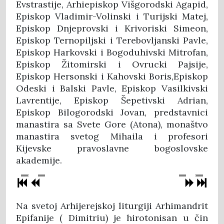
Evstrastije, Arhiepiskop Višgorodski Agapid,
Episkop Vladimir-Volinski i Turijski Matej,
Episkop Dnjeprovski i Krivoriski Simeon,
Episkop Ternopiljski i Terebovljanski Pavle,
Episkop Harkovski i Bogoduhivski Mitrofan,
Episkop Žitomirski i Ovrucki Pajsije,
Episkop Hersonski i Kahovski Boris,Episkop
Odeski i Balski Pavle, Episkop Vasilkivski
Lavrentije, Episkop Šepetivski Adrian,
Episkop Bilogorodski Jovan, predstavnici
manastira sa Svete Gore (Atona), monaštvo
manastira svetog Mihaila i profesori
Kijevske pravoslavne bogoslovske
akademije.
Na svetoj Arhijerejskoj liturgiji Arhimandrit
Epifanije ( Dimitriu) je hirotonisan u čin