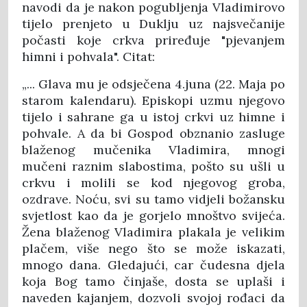
navodi da je nakon pogubljenja Vladimirovo
tijelo prenjeto u Duklju uz najsvečanije
počasti koje crkva priređuje "pjevanjem
himni i pohvala". Citat:
„... Glava mu je odsječena 4.juna (22. Maja po
starom kalendaru). Episkopi uzmu njegovo
tijelo i sahrane ga u istoj crkvi uz himne i
pohvale. A da bi Gospod obznanio zasluge
blaženog mučenika Vladimira, mnogi
mučeni raznim slabostima, pošto su ušli u
crkvu i molili se kod njegovog groba,
ozdrave. Noću, svi su tamo vidjeli božansku
svjetlost kao da je gorjelo mnoštvo svijeća.
Žena blaženog Vladimira plakala je velikim
plačem, više nego što se može iskazati,
mnogo dana. Gledajući, car čudesna djela
koja Bog tamo činjaše, dosta se uplaši i
naveden kajanjem, dozvoli svojoj rođaci da