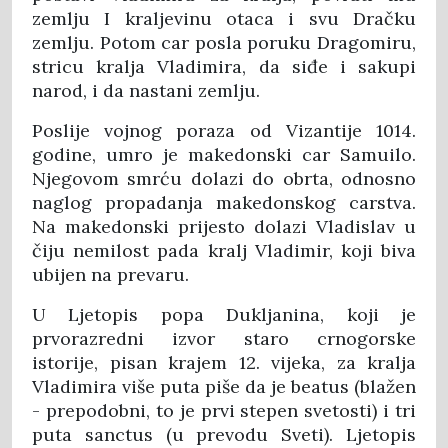
zemlju I kraljevinu otaca i svu Dračku
zemlju. Potom car posla poruku Dragomiru,
stricu kralja Vladimira, da siđe i sakupi
narod, i da nastani zemlju.
Poslije vojnog poraza od Vizantije 1014.
godine, umro je makedonski car Samuilo.
Njegovom smrću dolazi do obrta, odnosno
naglog propadanja makedonskog carstva.
Na makedonski prijesto dolazi Vladislav u
čiju nemilost pada kralj Vladimir, koji biva
ubijen na prevaru.
U Ljetopis popa Dukljanina, koji je
prvorazredni izvor staro crnogorske
istorije, pisan krajem 12. vijeka, za kralja
Vladimira više puta piše da je beatus (blažen
- prepodobni, to je prvi stepen svetosti) i tri
puta sanctus (u prevodu Sveti). Ljetopis