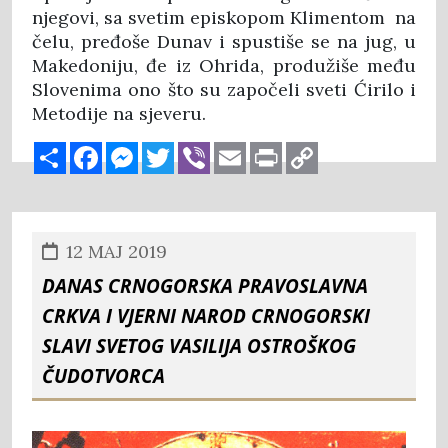
njegovi, sa svetim episkopom Klimentom na
čelu, pređoše Dunav i spustiše se na jug, u
Makedoniju, đe iz Ohrida, produžiše među
Slovenima ono što su započeli sveti Ćirilo i
Metodije na sjeveru.
Share
Facebook
Messenger
Twitter
Viber
Email
Print
Copy
Link
12 MAJ 2019
DANAS CRNOGORSKA PRAVOSLAVNA
CRKVA I VJERNI NAROD CRNOGORSKI
SLAVI SVETOG VASILIJA OSTROŠKOG
ČUDOTVORCA