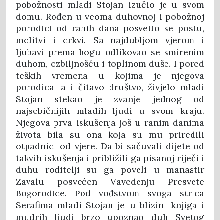
pobožnosti mladi Stojan izučio je u svom
domu. Rođen u veoma duhovnoj i pobožnoj
porodici od ranih dana posvetio se postu,
molitvi i crkvi. Sa najdubljom vjerom i
ljubavi prema bogu odlikovao se smirenim
duhom, ozbiljnošću i toplinom duše. I pored
teških vremena u kojima je njegova
porodica, a i čitavo društvo, živjelo mladi
Stojan stekao je zvanje jednog od
najsebičnijih mladih ljudi u svom kraju.
Njegova prva iskušenja još u ranim danima
života bila su ona koja su mu priredili
otpadnici od vjere. Da bi sačuvali dijete od
takvih iskušenja i približili ga pisanoj riječi i
duhu roditelji su ga poveli u manastir
Zavalu posvećen Vavedenju Presvete
Bogorodice. Pod vođstvom svoga strica
Serafima mladi Stojan je u blizini knjiga i
mudrih ljudi brzo upoznao duh Svetog