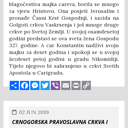
blagočestiva majka careva, borila se mnogo
za vjeru Hristovu. Ona posjeti Jerusalim i
pronađe Časni Krst Gospodnji, i sazida na
Golgoti crkvu Vaskrsenja i još mnoge druge
crkve po Svetoj Zemlji. U svojoj osamdesetoj
godini predstavi se ova sveta žena Gospodu
327. godine. A car Konstantin nadživi svoju
majku za deset godina i upokoji se u svojoj
šezdeset petoj godini u gradu Nikomidiji.
Tijelo njegovo bi sahranjeno u crkvi Svetih
Apostola u Carigradu.
Share
Facebook
Messenger
Twitter
Viber
Email
Print
Copy
Link
02 JUN 2019
CRNOGORSKA PRAVOSLAVNA CRKVA I