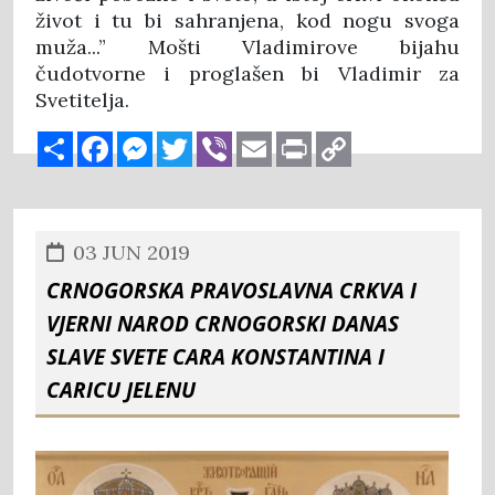
život i tu bi sahranjena, kod nogu svoga
muža...” Mošti Vladimirove bijahu
čudotvorne i proglašen bi Vladimir za
Svetitelja.
Share
Facebook
Messenger
Twitter
Viber
Email
Print
Copy
Link
03 JUN 2019
CRNOGORSKA PRAVOSLAVNA CRKVA I
VJERNI NAROD CRNOGORSKI DANAS
SLAVE SVETE CARA KONSTANTINA I
CARICU JELENU