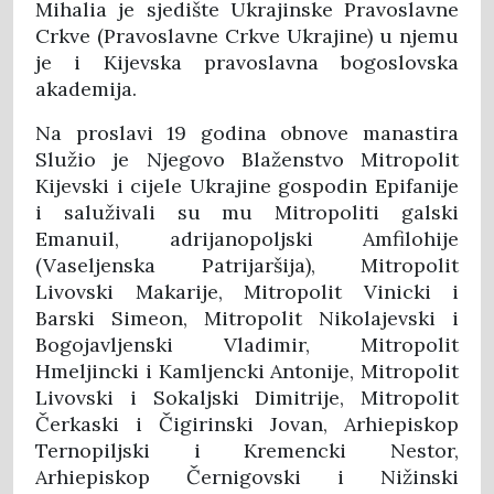
Mihalia je sjedište Ukrajinske Pravoslavne
Crkve (Pravoslavne Crkve Ukrajine) u njemu
je i Kijevska pravoslavna bogoslovska
akademija.
Na proslavi 19 godina obnove manastira
Služio je Njegovo Blaženstvo Mitropolit
Kijevski i cijele Ukrajine gospodin Epifanije
i saluživali su mu Mitropoliti galski
Emanuil, adrijanopoljski Amfilohije
(Vaseljenska Patrijaršija), Mitropolit
Livovski Makarije, Mitropolit Vinicki i
Barski Simeon, Mitropolit Nikolajevski i
Bogojavljenski Vladimir, Mitropolit
Hmeljincki i Kamljencki Antonije, Mitropolit
Livovski i Sokaljski Dimitrije, Mitropolit
Čerkaski i Čigirinski Jovan, Arhiepiskop
Ternopiljski i Kremencki Nestor,
Arhiepiskop Černigovski i Nižinski