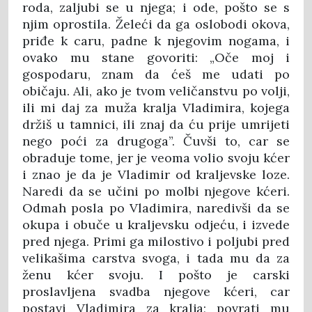
roda, zaljubi se u njega; i ode, pošto se s
njim oprostila. Želeći da ga oslobodi okova,
priđe k caru, padne k njegovim nogama, i
ovako mu stane govoriti: „Oče moj i
gospodaru, znam da ćeš me udati po
običaju. Ali, ako je tvom veličanstvu po volji,
ili mi daj za muža kralja Vladimira, kojega
držiš u tamnici, ili znaj da ću prije umrijeti
nego poći za drugoga”. Čuvši to, car se
obraduje tome, jer je veoma volio svoju kćer
i znao je da je Vladimir od kraljevske loze.
Naredi da se učini po molbi njegove kćeri.
Odmah posla po Vladimira, naredivši da se
okupa i obuče u kraljevsku odjeću, i izvede
pred njega. Primi ga milostivo i poljubi pred
velikašima carstva svoga, i tada mu da za
ženu kćer svoju. I pošto je carski
proslavljena svadba njegove kćeri, car
postavi Vladimira za kralja; povrati mu