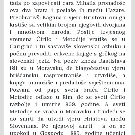
tada po zapovijesti cara Mihaila pronađoše
ova dva brata i poslaše ih među Hazare.
Preobrativši Kagana u vjeru Hristovu, oni ga
krstiše sa velikim brojem njegovih dvorjana
i mnoštvom naroda. Poslije izvjesnog
vremena Ćirilo i Metodije vratiše se u
Carigrad i tu sastaviše slovensku azbuku i
počnu prevoditi crkvene knjige s grčkog na
slovenski jezik. Na poziv kneza Rastislava
išli su u Moravsku, đe blagočestivu vjeru
hrišćansku rasprostraniše i utvrdiše, a
knjige umnožiše i predadoše svještenicima.
Pozvani od pape sveta braća Ćirilo i
Metodije odlaze u Rim, đe se sveti Ćirilo
razbolje i umirije 869. godine. A sveti
Metodije se vraća u Moravsku i trudeći se
do smrti da utvrdi vjeru Hristovu među
Slovenima. Po njegovoj smrti - a on se
upokoji u Gospodu 885. godine učenici