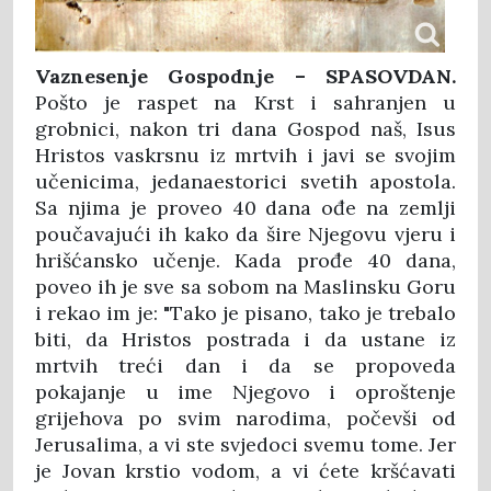
Vaznesenje Gospodnje – SPASOVDAN.
Pošto je raspet na Krst i sahranjen u
grobnici, nakon tri dana Gospod naš, Isus
Hristos vaskrsnu iz mrtvih i javi se svojim
učenicima, jedanaestorici svetih apostola.
Sa njima je proveo 40 dana ođe na zemlji
poučavajući ih kako da šire Njegovu vjeru i
hrišćansko učenje. Kada prođe 40 dana,
poveo ih je sve sa sobom na Maslinsku Goru
i rekao im je: "Tako je pisano, tako je trebalo
biti, da Hristos postrada i da ustane iz
mrtvih treći dan i da se propoveda
pokajanje u ime Njegovo i oproštenje
grijehova po svim narodima, počevši od
Jerusalima, a vi ste svjedoci svemu tome. Jer
je Jovan krstio vodom, a vi ćete kršćavati