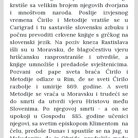
krstiše sa velikim brojem njegovih dvorjana
i mnoštvom naroda. Poslije izvjesnog
vremena Ćirilo i Metodije vratiše se u
Carigrad i tu sastaviše slovensku azbuku i
počnu prevoditi crkvene knjige s grčkog na
slovenski jezik. Na poziv kneza Rastislava
išli su u Moravsku, đe blagočestivu vjeru
hrišćansku rasprostraniše i utvrdiše, a
knjige umnožiše i predadoše svještenicima.
Pozvani od pape sveta braća Ćirilo i
Metodije odlaze u Rim, đe se sveti Ćirilo
razbolje i umirije 869. godine. A sveti
Metodije se vraća u Moravsku i trudeći se
do smrti da utvrdi vjeru Hristovu među
Slovenima. Po njegovoj smrti - a on se
upokoji u Gospodu 885. godine učenici
njegovi, sa svetim episkopom Klimentom na
čelu, pređoše Dunav i spustiše se na jug, u