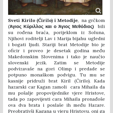
Sveti Kirilo (Ćirilo) i Metodije
, na grčkom
(
Άγιος Κύριλλος και ο Άγιος Μεθόδιος)
bili
su rođena braća, porijeklom iz Soluna,
Njihovi roditelji Lav i Marija bijahu ugledni
i bogati ljudi. Stariji brat Metodije bio je
oficir i proveo je desetak godina među
Makedonskim Slovenima i tako je naučio
slovenski jezik. Zatim se Metodije
podvizavaše na gori Olimp i predade se
potpuno monaškom podvigu. Tu mu se
kasnije pridruži brat Kiril (Ćirilo). Kada
hazarski car Kagan zamoli cara Mihaila da
mu pošalje propovijednike vjere Hristove,
tada po zapovijesti cara Mihaila pronađoše
ova dva brata i poslaše ih među Hazare.
Preobrativši Kagana u vjeru Hristovu, oni ga