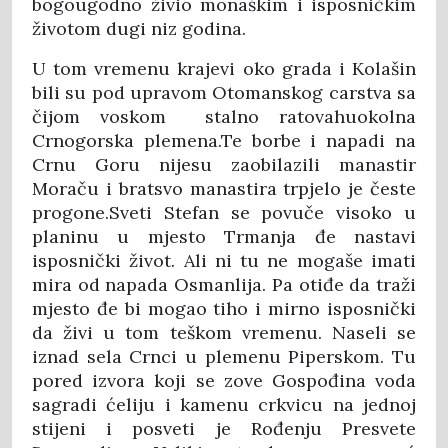
bogougodno živio monaškim i isposničkim
životom dugi niz godina.
U tom vremenu krajevi oko grada i Kolašin
bili su pod upravom Otomanskog carstva sa
čijom voskom stalno ratovahuokolna
Crnogorska plemena.Te borbe i napadi na
Crnu Goru nijesu zaobilazili manastir
Moraču i bratsvo manastira trpjelo je česte
progone.Sveti Stefan se povuče visoko u
planinu u mjesto Trmanja đe nastavi
isposnički život. Ali ni tu ne mogaše imati
mira od napada Osmanlija. Pa otiđe da traži
mjesto đe bi mogao tiho i mirno isposnički
da živi u tom teškom vremenu. Naseli se
iznad sela Crnci u plemenu Piperskom. Tu
pored izvora koji se zove Gospođina voda
sagradi ćeliju i kamenu crkvicu na jednoj
stijeni i posveti je Rođenju Presvete