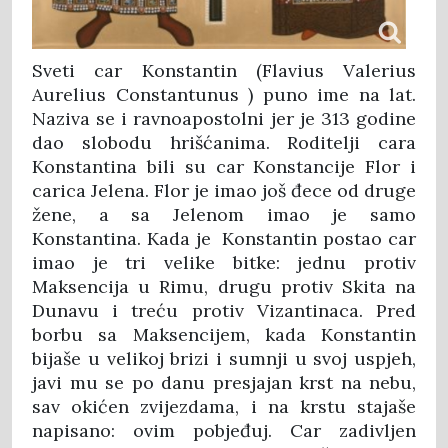
Sveti car Konstantin (Flavius Valerius
Aurelius Constantunus ) puno ime na lat.
Naziva se i ravnoapostolni jer je 313 godine
dao slobodu hrišćanima. Roditelji cara
Konstantina bili su car Konstancije Flor i
carica Jelena. Flor je imao još đece od druge
žene, a sa Jelenom imao je samo
Konstantina. Kada je Konstantin postao car
imao je tri velike bitke: jednu protiv
Maksencija u Rimu, drugu protiv Skita na
Dunavu i treću protiv Vizantinaca. Pred
borbu sa Maksencijem, kada Konstantin
bijaše u velikoj brizi i sumnji u svoj uspjeh,
javi mu se po danu presjajan krst na nebu,
sav okićen zvijezdama, i na krstu stajaše
napisano: ovim pobjeđuj. Car zadivljen