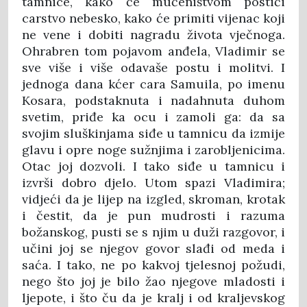
tamnice, kako će mučeništvom postići
carstvo nebesko, kako će primiti vijenac koji
ne vene i dobiti nagradu života vječnoga.
Ohrabren tom pojavom anđela, Vladimir se
sve više i više odavaše postu i molitvi. I
jednoga dana kćer cara Samuila, po imenu
Kosara, podstaknuta i nadahnuta duhom
svetim, priđe ka ocu i zamoli ga: da sa
svojim sluškinjama siđe u tamnicu da izmije
glavu i opre noge sužnjima i zarobljenicima.
Otac joj dozvoli. I tako siđe u tamnicu i
izvrši dobro djelo. Utom spazi Vladimira;
vidjeći da je lijep na izgled, skroman, krotak
i čestit, da je pun mudrosti i razuma
božanskog, pusti se s njim u duži razgovor, i
učini joj se njegov govor slađi od meda i
saća. I tako, ne po kakvoj tjelesnoj požudi,
nego što joj je bilo žao njegove mladosti i
ljepote, i što ču da je kralj i od kraljevskog