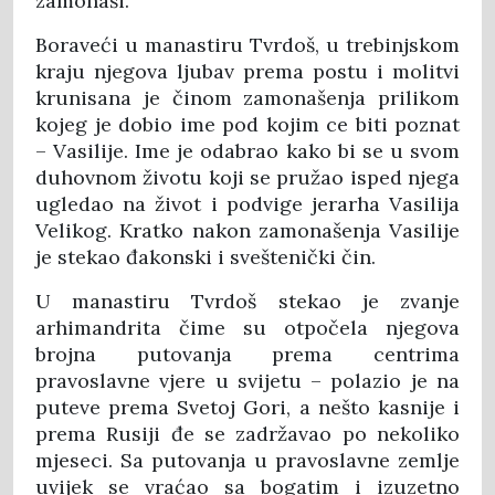
zamonaši.
Boraveći u manastiru Tvrdoš, u trebinjskom
kraju njegova ljubav prema postu i molitvi
krunisana je činom zamonašenja prilikom
kojeg je dobio ime pod kojim ce biti poznat
– Vasilije. Ime je odabrao kako bi se u svom
duhovnom životu koji se pružao isped njega
ugledao na život i podvige jerarha Vasilija
Velikog. Kratko nakon zamonašenja Vasilije
je stekao đakonski i sveštenički čin.
U manastiru Tvrdoš stekao je zvanje
arhimandrita čime su otpočela njegova
brojna putovanja prema centrima
pravoslavne vjere u svijetu – polazio je na
puteve prema Svetoj Gori, a nešto kasnije i
prema Rusiji đe se zadržavao po nekoliko
mjeseci. Sa putovanja u pravoslavne zemlje
uvijek se vraćao sa bogatim i izuzetno