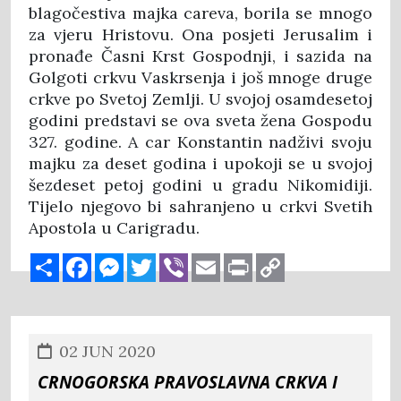
blagočestiva majka careva, borila se mnogo
za vjeru Hristovu. Ona posjeti Jerusalim i
pronađe Časni Krst Gospodnji, i sazida na
Golgoti crkvu Vaskrsenja i još mnoge druge
crkve po Svetoj Zemlji. U svojoj osamdesetoj
godini predstavi se ova sveta žena Gospodu
327. godine. A car Konstantin nadživi svoju
majku za deset godina i upokoji se u svojoj
šezdeset petoj godini u gradu Nikomidiji.
Tijelo njegovo bi sahranjeno u crkvi Svetih
Apostola u Carigradu.
Share
Facebook
Messenger
Twitter
Viber
Email
Print
Copy
Link
02 JUN 2020
CRNOGORSKA PRAVOSLAVNA CRKVA I