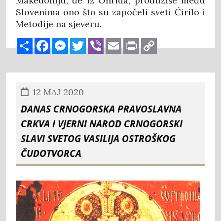
Makedoniju, đe iz Ohrida, produžiše među
Slovenima ono što su započeli sveti Ćirilo i
Metodije na sjeveru.
Share
Facebook
Messenger
Twitter
Viber
Email
Print
Copy
Link
12 MAJ 2020
DANAS CRNOGORSKA PRAVOSLAVNA
CRKVA I VJERNI NAROD CRNOGORSKI
SLAVI SVETOG VASILIJA OSTROŠKOG
ČUDOTVORCA