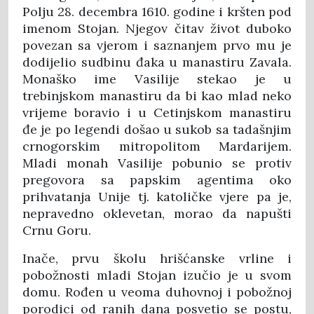
Polju 28. decembra 1610. godine i kršten pod
imenom Stojan. Njegov čitav život duboko
povezan sa vjerom i saznanjem prvo mu je
dodijelio sudbinu đaka u manastiru Zavala.
Monaško ime Vasilije stekao je u
trebinjskom manastiru da bi kao mlad neko
vrijeme boravio i u Cetinjskom manastiru
đe je po legendi došao u sukob sa tadašnjim
crnogorskim mitropolitom Mardarijem.
Mladi monah Vasilije pobunio se protiv
pregovora sa papskim agentima oko
prihvatanja Unije tj. katoličke vjere pa je,
nepravedno oklevetan, morao da napušti
Crnu Goru.
Inače, prvu školu hrišćanske vrline i
pobožnosti mladi Stojan izučio je u svom
domu. Rođen u veoma duhovnoj i pobožnoj
porodici od ranih dana posvetio se postu,