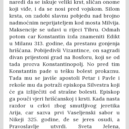
naredi da se iskuje veliki krst, sličan onome
koji viđe, i da se nosi pred vojskom. Silom
krsta, on zadobi slavnu pobjedu nad brojno
nadmoćnim neprijateljem kod mosta Milvija.
Maksencije se udavi u rijeci Tibru. Odmah
potom car Konstantin izda znameniti Edikt
u Milanu 313. godine, da prestanu gonjenja
hrišćana. Pobijedivši Vizantince, on sagradi
divan prijestoni grad na Bosforu, koji se od
tada prozva Konstantinopolj. No pred tim
Konstantin pade u tešku bolest prokaznu.
Tada mu se javiše apostoli Petar i Pavle i
rekoše mu da potraži episkopa Silvestra koji
će ga izliječiti od strašne bolesti. Episkop
ga pouči vjeri hrišćanskoj i krsti. Kada nasta
razdor u crkvi zbog smutljivog jeretika
Arija, car sazva prvi Vaseljenski sabor u
Nikeji 325. godine, đe se jeres osudi, a
Pravoslavlje utvrdi. Sveta Jelena,