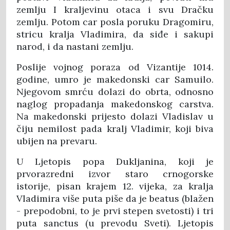
zemlju I kraljevinu otaca i svu Dračku
zemlju. Potom car posla poruku Dragomiru,
stricu kralja Vladimira, da siđe i sakupi
narod, i da nastani zemlju.
Poslije vojnog poraza od Vizantije 1014.
godine, umro je makedonski car Samuilo.
Njegovom smrću dolazi do obrta, odnosno
naglog propadanja makedonskog carstva.
Na makedonski prijesto dolazi Vladislav u
čiju nemilost pada kralj Vladimir, koji biva
ubijen na prevaru.
U Ljetopis popa Dukljanina, koji je
prvorazredni izvor staro crnogorske
istorije, pisan krajem 12. vijeka, za kralja
Vladimira više puta piše da je beatus (blažen
- prepodobni, to je prvi stepen svetosti) i tri
puta sanctus (u prevodu Sveti). Ljetopis