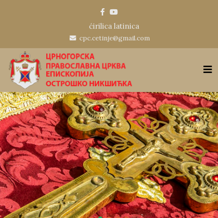
ćirilica
latinica
cpc.cetinje@gmail.com