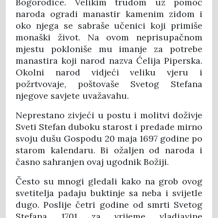
Bogorodice. Velikim trudom uz pomoć
naroda ogradi manastir kamenim zidom i
oko njega se sabraše učenici koji primiše
monaški život. Na ovom neprisupačnom
mjestu pokloniše mu imanje za potrebe
manastira koji narod nazva Ćelija Piperska.
Okolni narod vidjeći veliku vjeru i
požrtvovaje, poštovaše Svetog Stefana
njegove savjete uvažavahu.
Neprestano zivjeći u postu i molitvi doživje
Sveti Stefan duboku starost i predade mirno
svoju dušu Gospodu 20 maja 1697 godine po
starom kalendaru. Bi ožaljen od naroda i
časno sahranjen ovaj ugodnik Božiji.
Često su mnogi gledali kako na grob ovog
svetitelja padaju buktinje sa neba i svijetle
dugo. Poslije četri godine od smrti Svetog
Stefana 1701 za vrijeme vladiavine