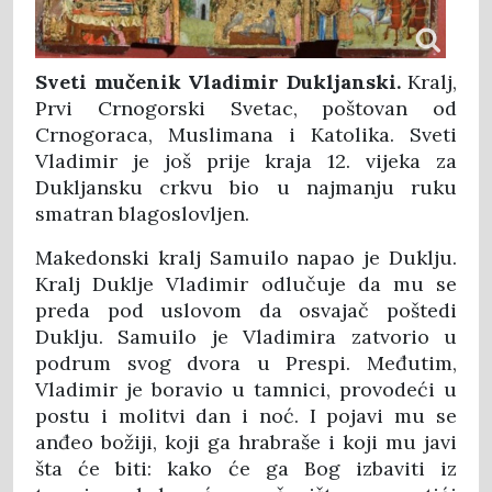
Sveti mučenik Vladimir Dukljanski.
Kralj,
Prvi Crnogorski Svetac, poštovan od
Crnogoraca, Muslimana i Katolika. Sveti
Vladimir je još prije kraja 12. vijeka za
Dukljansku crkvu bio u najmanju ruku
smatran blagoslovljen.
Makedonski kralj Samuilo napao je Duklju.
Kralj Duklje Vladimir odlučuje da mu se
preda pod uslovom da osvajač poštedi
Duklju. Samuilo je Vladimira zatvorio u
podrum svog dvora u Prespi. Međutim,
Vladimir je boravio u tamnici, provodeći u
postu i molitvi dan i noć. I pojavi mu se
anđeo božiji, koji ga hrabraše i koji mu javi
šta će biti: kako će ga Bog izbaviti iz