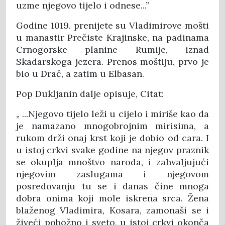
uzme njegovo tijelo i odnese...”
Godine 1019. prenijete su Vladimirove mošti
u manastir Prečiste Krajinske, na padinama
Crnogorske planine Rumije, iznad
Skadarskoga jezera. Prenos moštiju, prvo je
bio u Drač, a zatim u Elbasan.
Pop Dukljanin dalje opisuje, Citat:
„ ...Njegovo tijelo leži u cijelo i miriše kao da
je namazano mnogobrojnim mirisima, a
rukom drži onaj krst koji je dobio od cara. I
u istoj crkvi svake godine na njegov praznik
se okuplja mnoštvo naroda, i zahvaljujući
njegovim zaslugama i njegovom
posredovanju tu se i danas čine mnoga
dobra onima koji mole iskrena srca. Žena
blaženog Vladimira, Kosara, zamonaši se i
živeći pobožno i sveto, u istoj crkvi okonča