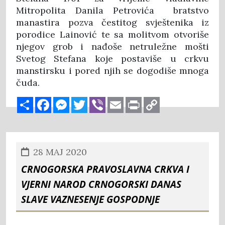
Mitropolita Danila Petrovića bratstvo
manastira pozva čestitog svještenika iz
porodice Lainović te sa molitvom otvoriše
njegov grob i nađoše netruležne mošti
Svetog Stefana koje postaviše u crkvu
manstirsku i pored njih se dogodiše mnoga
čuda.
Share
Facebook
Messenger
Twitter
Viber
Email
Print
Copy
Link
28 MAJ 2020
Crnogorska pravoslavna crkva i
vjerni narod crnogorski danas
slave Vaznesenje Gospodnje