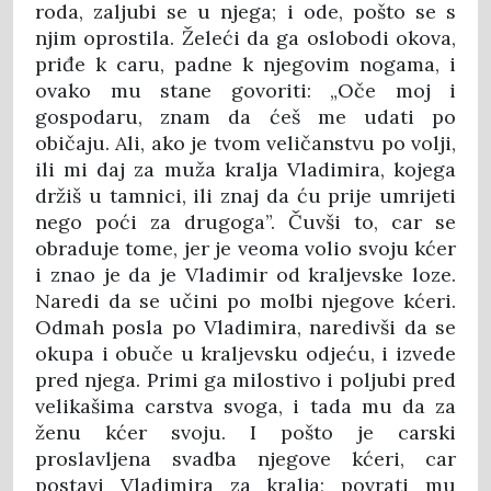
roda, zaljubi se u njega; i ode, pošto se s
njim oprostila. Želeći da ga oslobodi okova,
priđe k caru, padne k njegovim nogama, i
ovako mu stane govoriti: „Oče moj i
gospodaru, znam da ćeš me udati po
običaju. Ali, ako je tvom veličanstvu po volji,
ili mi daj za muža kralja Vladimira, kojega
držiš u tamnici, ili znaj da ću prije umrijeti
nego poći za drugoga”. Čuvši to, car se
obraduje tome, jer je veoma volio svoju kćer
i znao je da je Vladimir od kraljevske loze.
Naredi da se učini po molbi njegove kćeri.
Odmah posla po Vladimira, naredivši da se
okupa i obuče u kraljevsku odjeću, i izvede
pred njega. Primi ga milostivo i poljubi pred
velikašima carstva svoga, i tada mu da za
ženu kćer svoju. I pošto je carski
proslavljena svadba njegove kćeri, car
postavi Vladimira za kralja; povrati mu