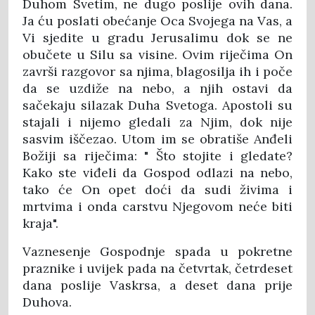
Duhom Svetim, ne dugo poslije ovih dana.
Ja ću poslati obećanje Oca Svojega na Vas, a
Vi sjedite u gradu Jerusalimu dok se ne
obučete u Silu sa visine. Ovim riječima On
završi razgovor sa njima, blagosilja ih i poče
da se uzdiže na nebo, a njih ostavi da
sačekaju silazak Duha Svetoga. Apostoli su
stajali i nijemo gledali za Njim, dok nije
sasvim iščezao. Utom im se obratiše Anđeli
Božiji sa riječima: " Što stojite i gledate?
Kako ste viđeli da Gospod odlazi na nebo,
tako će On opet doći da sudi živima i
mrtvima i onda carstvu Njegovom neće biti
kraja".
Vaznesenje Gospodnje spada u pokretne
praznike i uvijek pada na četvrtak, četrdeset
dana poslije Vaskrsa, a deset dana prije
Duhova.