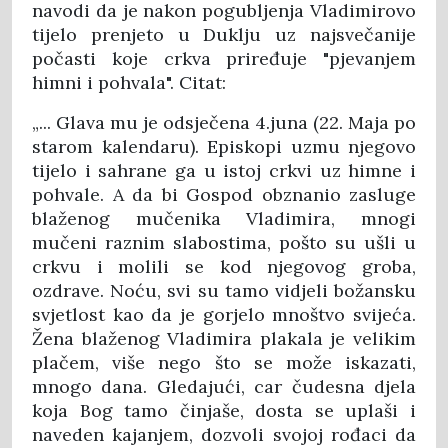
navodi da je nakon pogubljenja Vladimirovo
tijelo prenjeto u Duklju uz najsvečanije
počasti koje crkva priređuje "pjevanjem
himni i pohvala". Citat:
„... Glava mu je odsječena 4.juna (22. Maja po
starom kalendaru). Episkopi uzmu njegovo
tijelo i sahrane ga u istoj crkvi uz himne i
pohvale. A da bi Gospod obznanio zasluge
blaženog mučenika Vladimira, mnogi
mučeni raznim slabostima, pošto su ušli u
crkvu i molili se kod njegovog groba,
ozdrave. Noću, svi su tamo vidjeli božansku
svjetlost kao da je gorjelo mnoštvo svijeća.
Žena blaženog Vladimira plakala je velikim
plačem, više nego što se može iskazati,
mnogo dana. Gledajući, car čudesna djela
koja Bog tamo činjaše, dosta se uplaši i
naveden kajanjem, dozvoli svojoj rođaci da