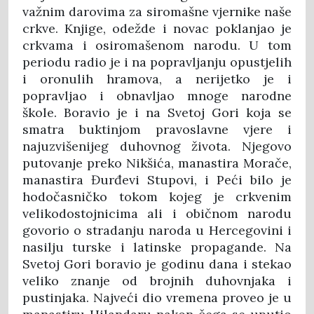
važnim darovima za siromašne vjernike naše
crkve. Knjige, odežde i novac poklanjao je
crkvama i osiromašenom narodu. U tom
periodu radio je i na popravljanju opustjelih
i oronulih hramova, a nerijetko je i
popravljao i obnavljao mnoge narodne
škole. Boravio je i na Svetoj Gori koja se
smatra buktinjom pravoslavne vjere i
najuzvišenijeg duhovnog života. Njegovo
putovanje preko Nikšića, manastira Morače,
manastira Đurđevi Stupovi, i Peći bilo je
hodočasničko tokom kojeg je crkvenim
velikodostojnicima ali i običnom narodu
govorio o stradanju naroda u Hercegovini i
nasilju turske i latinske propagande. Na
Svetoj Gori boravio je godinu dana i stekao
veliko znanje od brojnih duhovnjaka i
pustinjaka. Najveći dio vremena proveo je u