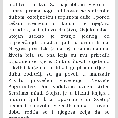
molitvi i crkvi. Sa najdubljom vjerom i
ljubavi prema bogu odlikovao se smirenim
duhom, ozbiljnošću i toplinom duše. I pored
teških vremena u kojima je njegova
porodica, a i čitavo društvo, živjelo mladi
Stojan stekao je zvanje jednog od
najsebičnijih mladih ljudi u svom kraju.
Njegova prva iskušenja još u ranim danima
života bila su ona koja su mu priredili
otpadnici od vjere. Da bi sačuvali dijete od
takvih iskušenja i približili ga pisanoj riječi i
duhu roditelji su ga poveli u manastir
Zavalu posvećen Vavedenju Presvete
Bogorodice. Pod vođstvom svoga strica
Serafima mladi Stojan je u blizini knjiga i
mudrih ljudi brzo upoznao duh Svetog
pisma i osnovnih svjetskih nauka. U ovom
dobu rodila se i njegova želja da se