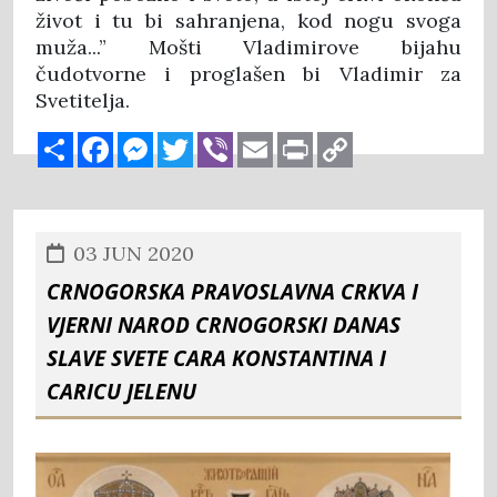
život i tu bi sahranjena, kod nogu svoga
muža...” Mošti Vladimirove bijahu
čudotvorne i proglašen bi Vladimir za
Svetitelja.
Share
Facebook
Messenger
Twitter
Viber
Email
Print
Copy
Link
03 JUN 2020
CRNOGORSKA PRAVOSLAVNA CRKVA I
VJERNI NAROD CRNOGORSKI DANAS
SLAVE SVETE CARA KONSTANTINA I
CARICU JELENU