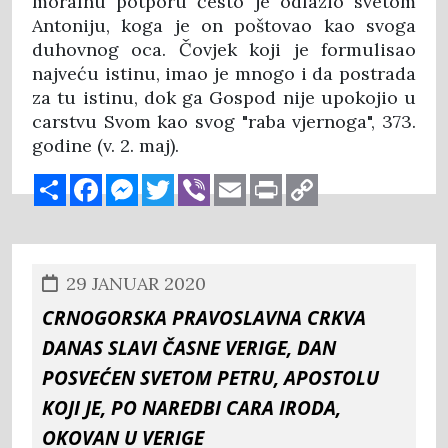
moralnu potporu često je odlazio svetom
Antoniju, koga je on poštovao kao svoga
duhovnog oca. Čovjek koji je formulisao
najveću istinu, imao je mnogo i da postrada
za tu istinu, dok ga Gospod nije upokojio u
carstvu Svom kao svog "raba vjernoga", 373.
godine (v. 2. maj).
Share
Facebook
Messenger
Twitter
Viber
Email
Print
Copy
Link
29 JANUAR 2020
Crnogorska pravoslavna crkva
danas slavi Časne verige, dan
posvećen Svetom Petru, apostolu
koji je, po naredbi cara Iroda,
okovan u verige