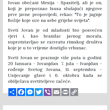
Jovan obećani Mesija - Spasitelj, ali je on,
koji je prepoznao Isusa slušajući njegove
prve javne propovijedi, rekao: "To je jagnje
Božije koje uze na sebe grijehe svijeta".
Sveti Jovan je od mladosti bio posvećen
vjeri i, kao branilac javnog morala,
suprotstavljao se razvratu rimskog društva
koje je u to vrijeme dostiglo vrhunac.
Sveti Jovan se praznuje više puta u godini:
20 Januara - Jovanjdan 7. jula – Ivanjdan –
rođenje Svetog Jovana, 11. septembra –
Usijecanje glave i 6. oktobra kada se
obilježava svetiteljevo začeće.
Share
Facebook
Messenger
Twitter
Viber
Email
Print
Copy
Link