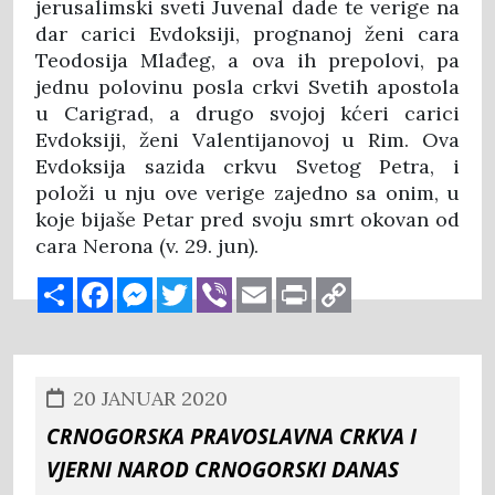
jerusalimski sveti Juvenal dade te verige na
dar carici Evdoksiji, prognanoj ženi cara
Teodosija Mlađeg, a ova ih prepolovi, pa
jednu polovinu posla crkvi Svetih apostola
u Carigrad, a drugo svojoj kćeri carici
Evdoksiji, ženi Valentijanovoj u Rim. Ova
Evdoksija sazida crkvu Svetog Petra, i
položi u nju ove verige zajedno sa onim, u
koje bijaše Petar pred svoju smrt okovan od
cara Nerona (v. 29. jun).
Share
Facebook
Messenger
Twitter
Viber
Email
Print
Copy
Link
20 JANUAR 2020
CRNOGORSKA PRAVOSLAVNA CRKVA I
VJERNI NAROD CRNOGORSKI DANAS