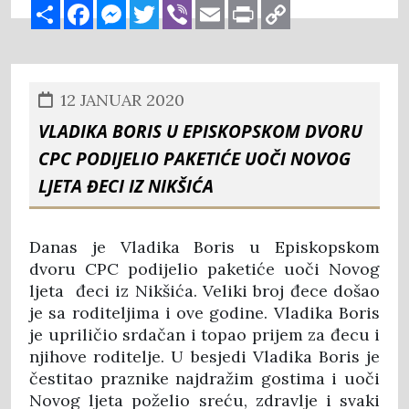
Share
Facebook
Messenger
Twitter
Viber
Email
Print
Copy
Link
12 JANUAR 2020
VLADIKA BORIS U EPISKOPSKOM DVORU
CPC PODIJELIO PAKETIĆE UOČI NOVOG
LJETA ĐECI IZ NIKŠIĆA
Danas je Vladika Boris u Episkopskom
dvoru CPC podijelio paketiće uoči Novog
ljeta đeci iz Nikšića. Veliki broj đece došao
je sa roditeljima i ove godine. Vladika Boris
je upriličio srdačan i topao prijem za đecu i
njihove roditelje. U besjedi Vladika Boris je
čestitao praznike najdražim gostima i uoči
Novog ljeta poželio sreću, zdravlje i svaki