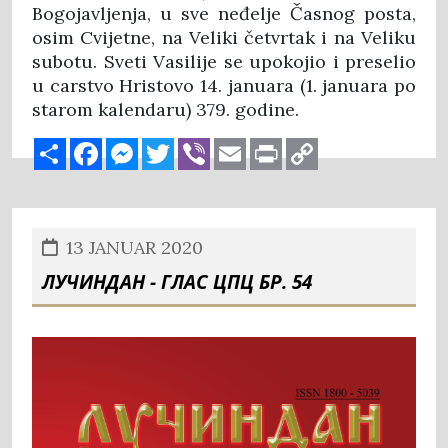
Bogojavljenja, u sve neđelje Časnog posta,
osim Cvijetne, na Veliki četvrtak i na Veliku
subotu. Sveti Vasilije se upokojio i preselio
u carstvo Hristovo 14. januara (1. januara po
starom kalendaru) 379. godine.
Share
Facebook
Messenger
Twitter
Viber
Email
Print
Copy
Link
13 JANUAR 2020
ЛУЧИНДАН - ГЛАС ЦПЦ БР. 54