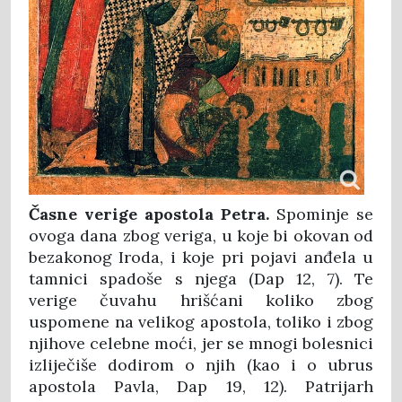
Č
asne
verige
apostola
Petra
.
Spominje se
ovoga dana zbog veriga, u koje bi okovan od
bezakonog Iroda, i koje pri pojavi anđela u
tamnici spadoše s njega (Dap 12, 7). Te
verige čuvahu hrišćani koliko zbog
uspomene na velikog apostola, toliko i zbog
njihove celebne moći, jer se mnogi bolesnici
izliječiše dodirom o njih (kao i o ubrus
apostola Pavla, Dap 19, 12). Patrijarh