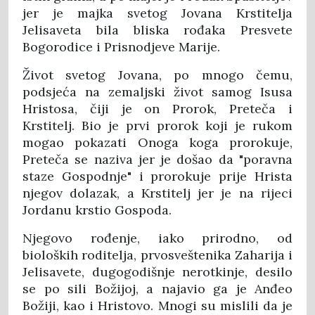
jer je majka svetog Jovana Krstitelja
Jelisaveta bila bliska rođaka Presvete
Bogorodice i Prisnodjeve Marije.
Život svetog Jovana, po mnogo čemu,
podsjeća na zemaljski život samog Isusa
Hristosa, čiji je on Prorok, Preteča i
Krstitelj. Bio je prvi prorok koji je rukom
mogao pokazati Onoga koga prorokuje,
Preteča se naziva jer je došao da "poravna
staze Gospodnje" i prorokuje prije Hrista
njegov dolazak, a Krstitelj jer je na rijeci
Jordanu krstio Gospoda.
Njegovo rođenje, iako prirodno, od
bioloških roditelja, prvosveštenika Zaharija i
Jelisavete, dugogodišnje nerotkinje, desilo
se po sili Božijoj, a najavio ga je Anđeo
Božiji, kao i Hristovo. Mnogi su mislili da je