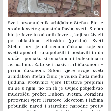
Sveti prvomučenik arhiđakon Stefan. Bio je
srodnik svetog apostola Pavla, sveti Stefan
bio je Jevrejin od onih Jevreja, koji su živjeli
po oblastima jelinskim (grčkim). Sveti
Stefan prvi je od sedam đakona, koje su
sveti apostoli rukopoložili i postavili ih da
služe i pomažu siromašnima i bolesnima u
Jerusalimu. Zato se i naziva arhiđakonom –
prvim đakonom. Silom vjere svoje sveti
arhiđakon Stefan činio je velika čuda među
ljudima. Protivnici vjere Hristove prepirali
su se s njim, no on ih je uvijek pobjeđivao
mudrošću prožet Duhom Svetim. Poraženi
protivnici vjere Hristove, klevetom i lažima
pobuniše narod i starešine narodne protiv