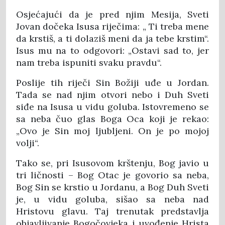
Osjećajući da je pred njim Mesija, Sveti
Jovan dočeka Isusa riječima: „ Ti treba mene
da krstiš, a ti dolaziš meni da ja tebe krstim“.
Isus mu na to odgovori: „Ostavi sad to, jer
nam treba ispuniti svaku pravdu“.
Poslije tih riječi Sin Božiji uđe u Jordan.
Tada se nad njim otvori nebo i Duh Sveti
siđe na Isusa u vidu goluba. Istovremeno se
sa neba čuo glas Boga Oca koji je rekao:
„Оvо је Sin mој ljubljeni. Оn је pо mојој
volji“.
Tako se, pri Isusovom krštenju, Bog javio u
tri ličnosti – Bog Otac je govorio sa neba,
Bog Sin se krstio u Jordanu, a Bog Duh Sveti
je, u vidu goluba, sišao sa neba nad
Hristovu glavu. Taj trenutak predstavlja
objavljivanje Bogočovjeka i uvođenje Hrista