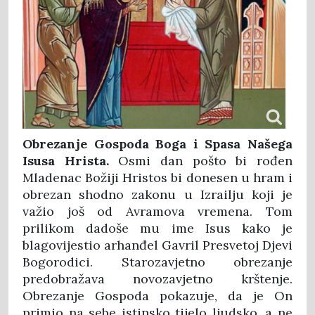
Obrezanje Gospoda Boga i Spasa Našega
Isusa Hrista.
Osmi dan pošto bi rođen
Mladenac Božiji Hristos bi donesen u hram i
obrezan shodno zakonu u Izrailju koji je
važio još od Avramova vremena. Tom
prilikom dadoše mu ime Isus kako je
blagovijestio arhanđel Gavril Presvetoj Djevi
Bogorodici. Starozavjetno obrezanje
predobražava novozavjetno krštenje.
Obrezanje Gospoda pokazuje, da je On
primio na sebe istinsko tijelo ljudsko, a ne