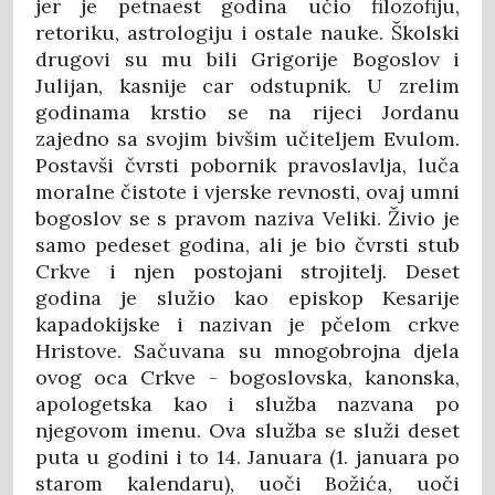
jer je petnaest godina učio filozofiju,
retoriku, astrologiju i ostale nauke. Školski
drugovi su mu bili Grigorije Bogoslov i
Julijan, kasnije car odstupnik. U zrelim
godinama krstio se na rijeci Jordanu
zajedno sa svojim bivšim učiteljem Evulom.
Postavši čvrsti pobornik pravoslavlja, luča
moralne čistote i vjerske revnosti, ovaj umni
bogoslov se s pravom naziva Veliki. Živio je
samo pedeset godina, ali je bio čvrsti stub
Crkve i njen postojani strojitelj. Deset
godina je služio kao episkop Kesarije
kapadokijske i nazivan je pčelom crkve
Hristove. Sačuvana su mnogobrojna djela
ovog oca Crkve - bogoslovska, kanonska,
apologetska kao i služba nazvana po
njegovom imenu. Ova služba se služi deset
puta u godini i to 14. Januara (1. januara po
starom kalendaru), uoči Božića, uoči