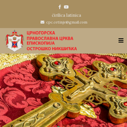
ćirilica
latinica
cpc.cetinje@gmail.com