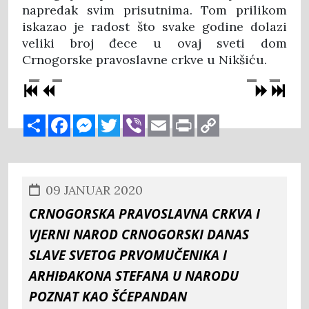
napredak svim prisutnima. Tom prilikom
iskazao je radost što svake godine dolazi
veliki broj đece u ovaj sveti dom
Crnogorske pravoslavne crkve u Nikšiću.
Share
Facebook
Messenger
Twitter
Viber
Email
Print
Copy
Link
09 JANUAR 2020
CRNOGORSKA PRAVOSLAVNA CRKVA I
VJERNI NAROD CRNOGORSKI DANAS
SLAVE SVETOG PRVOMUČENIKA I
ARHIĐAKONA STEFANA U NARODU
POZNAT KAO ŠĆEPANDAN