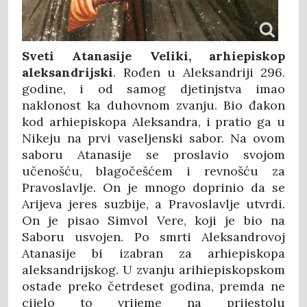
Sveti Atanasije Veliki, arhiepiskop
aleksandrijski
. Rođen u Aleksandriji 296.
godine, i od samog djetinjstva imao
naklonost ka duhovnom zvanju. Bio đakon
kod arhiepiskopa Aleksandra, i pratio ga u
Nikeju na prvi vaseljenski sabor. Na ovom
saboru Atanasije se proslavio svojom
učenošću, blagočešćem i revnošću za
Pravoslavlje. On je mnogo doprinio da se
Arijeva jeres suzbije, a Pravoslavlje utvrdi.
On je pisao Simvol Vere, koji je bio na
Saboru usvojen. Po smrti Aleksandrovoj
Atanasije bi izabran za arhiepiskopa
aleksandrijskog. U zvanju arihiepiskopskom
ostade preko četrdeset godina, premda ne
cijelo to vrijeme na prijestolu