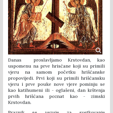
Danas proslavljamo Krstovdan, kao
uspomenu na prve hrisćane koji su primili
vjeru na samom početku hrišćanske
propovijedi. Prvi koji su primili hrišćansku
vjeru i prve pouke nove vjere pominju se
kao katihumeni ili - oglašeni, dan krštenja
prvih hrišćana poznat kao - zimski
Krstovdan.
Praznik se vezuje za svetkovanje