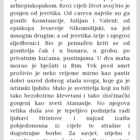
arhiepiskopskom. Kroz cijeli život svoj bio je
gonjen od jeretika. Od careva najviše su ga
gonili: Konstancije, Julijan i Valent; od
episkopa Jevsevije Nikomidijski, sa još
mnogim drugim; a od jeretika Arije i njegovi
sljedbenici. Bio je prinuđen kriti se od
gonitelja čak i u bunaru, u grobu, po
privatnim kućama, pustinjama. U dva maha
morao je bježati u Rim. Tek pred smrt
proživio je neko vrijeme mirno kao pastir
dobri usred dobrog stada svoga, koje ga je
istinski ljubilo. Malo je svetitelja koji su bili
tako bezobzirno klevetani i tako zločinački
gonjeni kao sveti Atanasije. No njegova
velika duša sve je trpeljivo podnijela radi
ljubavi Hristove i najzad izašla
pobjedonosna iz cijele te strašne i
dugotrajne borbe. Za savjet, utjehu i