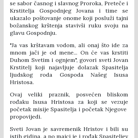
se sabor časnog i slavnog Proroka, Preteče i
Krstitelja Gospodnjeg Jovana i time se
ukazalo poštovanje onome koji posluži tajni
božanskog krštenja stavivši ruku svoju na
glavu Gospodnju.
"Ja vas krštavam vodom, ali onaj što ide za
mnom jači je od mene... On će vas krstiti
Duhom Svetim i ognjem", govori sveti Jovan
Krstitelj koji najavljuje dolazak Spasitelja
ljudskog roda Gospoda Našeg Isusa
Hristosa.
Ovaj veliki praznik, posvećen bliskom
rođaku Isusa Hristosa za koji se vezuje
početak misije Spasitelja i početak Njegove
propovijedi.
Sveti Jovan je savremenik Hristov i bili su
istih gidina, a po majci je i rođak Spasiteljev