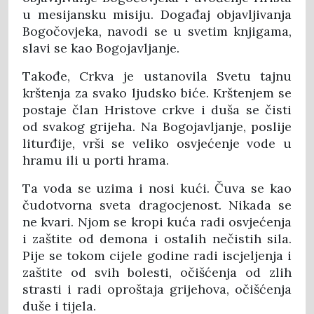
u mesijansku misiju. Događaj objavljivanja
Bogočovjeka, navodi se u svetim knjigama,
slavi se kao Bogojavljanje.
Takođe, Crkva je ustanovila Svetu tajnu
krštenja za svako ljudsko biće. Krštenjem se
postaje član Hristove crkve i duša se čisti
od svakog grijeha. Na Bogojavljanje, poslije
liturđije, vrši se veliko osvjećenje vode u
hramu ili u porti hrama.
Ta voda se uzima i nosi kući. Čuva se kao
čudotvorna sveta dragocjenost. Nikada se
ne kvari. Njom se kropi kuća radi osvjećenja
i zaštite od demona i ostalih nečistih sila.
Pije se tokom cijele godine radi iscjeljenja i
zaštite od svih bolesti, očišćenja od zlih
strasti i radi oproštaja grijehova, očišćenja
duše i tijela.