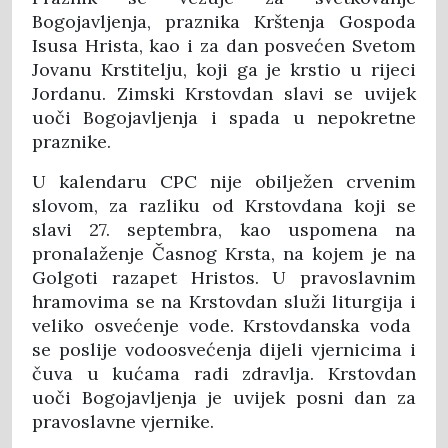
Bogojavljenja, praznika Krštenja Gospoda
Isusa Hrista, kao i za dan posvećen Svetom
Jovanu Krstitelju, koji ga je krstio u rijeci
Jordanu. Zimski Krstovdan slavi se uvijek
uoči Bogojavljenja i spada u nepokretne
praznike.
U kalendaru CPC nije obilježen crvenim
slovom, za razliku od Krstovdana koji se
slavi 27. septembra, kao uspomena na
pronalaženje Časnog Krsta, na kojem je na
Golgoti razapet Hristos. U pravoslavnim
hramovima se na Krstovdan služi liturgija i
veliko osvećenje vode. Krstovdanska voda
se poslije vodoosvećenja dijeli vjernicima i
čuva u kućama radi zdravlja. Krstovdan
uoči Bogojavljenja je uvijek posni dan za
pravoslavne vjernike.