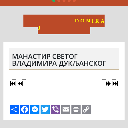
D O N I R A
J
МАНАСТИР СВЕТОГ
ВЛАДИМИРА ДУКЉАНСКОГ
Share
Facebook
Messenger
Twitter
Viber
Email
Print
Copy
Link