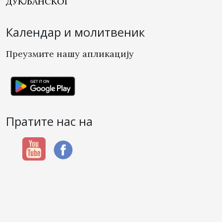
ДУКЉАНСКОГ
Календар и молитвеник
Преузмите нашу апликацију
Пратите нас на