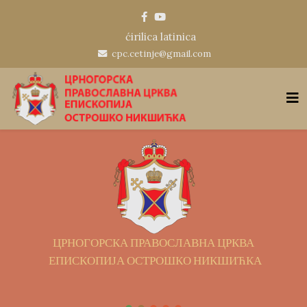
ćirilica
latinica
cpc.cetinje@gmail.com
 ЦРКВА
ИКШИЋКА