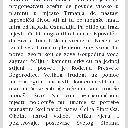
progone.Sveti Stefan se povuče visoko u
planinu u mjesto Trmanja đe nastavi
isposnički život. Ali ni tu ne mogaše imati
mira od napada Osmanlija. Pa otiđe da traži
mjesto đe bi mogao tiho i mirno isposnički
da živi u tom teškom vremenu. Naseli se
iznad sela Crnci u plemenu Piperskom. Tu
pored izvora koji se zove Gospođina voda
sagradi ćeliju i kamenu crkvicu na jednoj
stijeni i posveti je Rođenju Presvete
Bogorodice. Velikim trudom uz pomoć
naroda ogradi manastir kamenim zidom i
oko njega se sabraše učenici koji primiše
monaški život. Na ovom neprisupačnom
mjestu pokloniše mu imanje za potrebe
manastira koji narod nazva Ćelija Piperska.
Okolni narod vidjeći veliku vjeru i
požrtvovaje, poštovaše Svetog Stefana