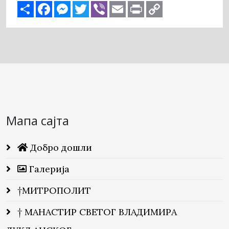
Share
Facebook
Messenger
Twitter
Viber
Email
Print
Copy
Link
Мапа сајта
Добро дошли
Галерија
†МИТРОПОЛИТ
† МАНАСТИР СВЕТОГ ВЛАДИМИРА