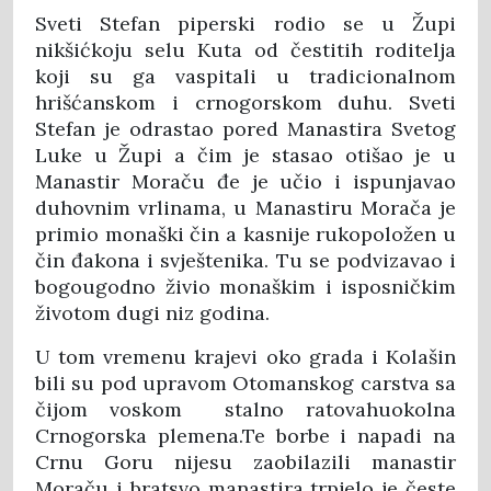
Sveti Stefan piperski rodio se u Župi
nikšićkoju selu Kuta od čestitih roditelja
koji su ga vaspitali u tradicionalnom
hrišćanskom i crnogorskom duhu. Sveti
Stefan je odrastao pored Manastira Svetog
Luke u Župi a čim je stasao otišao je u
Manastir Moraču đe je učio i ispunjavao
duhovnim vrlinama, u Manastiru Morača je
primio monaški čin a kasnije rukopoložen u
čin đakona i svještenika. Tu se podvizavao i
bogougodno živio monaškim i isposničkim
životom dugi niz godina.
U tom vremenu krajevi oko grada i Kolašin
bili su pod upravom Otomanskog carstva sa
čijom voskom stalno ratovahuokolna
Crnogorska plemena.Te borbe i napadi na
Crnu Goru nijesu zaobilazili manastir
Moraču i bratsvo manastira trpjelo je česte