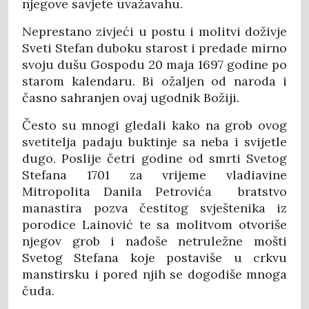
njegove savjete uvažavahu.
Neprestano zivjeći u postu i molitvi doživje
Sveti Stefan duboku starost i predade mirno
svoju dušu Gospodu 20 maja 1697 godine po
starom kalendaru. Bi ožaljen od naroda i
časno sahranjen ovaj ugodnik Božiji.
Često su mnogi gledali kako na grob ovog
svetitelja padaju buktinje sa neba i svijetle
dugo. Poslije četri godine od smrti Svetog
Stefana 1701 za vrijeme vladiavine
Mitropolita Danila Petrovića bratstvo
manastira pozva čestitog svještenika iz
porodice Lainović te sa molitvom otvoriše
njegov grob i nađoše netruležne mošti
Svetog Stefana koje postaviše u crkvu
manstirsku i pored njih se dogodiše mnoga
čuda.