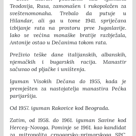
Teodosija, Rusa, zamonašen i rukopoložen za
sveštenomonaha. Trebalo da putuje u
Hilandar, ali ga u tome 1941. spriječava
izbijanje rata na prostoru prve Jugoslavije.
Iako se većina monaške bratije razbježala,
Antonije ostao u Dečanima tokom rata.
Preživio teške dane italijanskih, albanskih,
njemačkih i bugarskih racija. Manastir
sačuvao od pljačke i uništenja.
Iguman Visokih Dečana do 1955, kada je
premješten za nastojatelja manastira Pećka
parijaršija.
Od 1957. iguman Rakovice kod Beograda.
Zatim, od 1958. do 1961. iguman Savine kod
Herceg-Novoga. Pominje se 1961. kao kandidat
za mitropolita crnogorsko-primorskoga SPC.