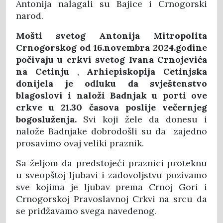
Antonija nalagali su Bajice i Crnogorski
narod.
Mošti svetog Antonija Mitropolita
Crnogorskog od 16.novembra 2024.godine
počivaju u crkvi svetog Ivana Crnojevića
na Cetinju
,
Arhiepiskopija Cetinjska
donijela je odluku da svještenstvo
blagoslovi i naloži Badnjak u porti ove
crkve u 21.30 časova poslije večernjeg
bogosluženja.
Svi koji žele da donesu i
nalože Badnjake dobrodošli su da zajedno
prosavimo ovaj veliki praznik.
Sa željom da predstojeći praznici proteknu
u sveopštoj ljubavi i zadovoljstvu pozivamo
sve kojima je ljubav prema Crnoj Gori i
Crnogorskoj Pravoslavnoj Crkvi na srcu da
se pridžavamo svega navedenog.