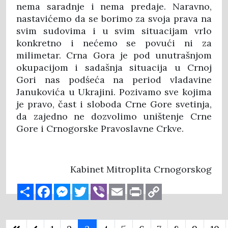
nema saradnje i nema predaje. Naravno,
nastavićemo da se borimo za svoja prava na
svim sudovima i u svim situacijam vrlo
konkretno i nećemo se povući ni za
milimetar. Crna Gora je pod unutrašnjom
okupacijom i sadašnja situacija u Crnoj
Gori nas podśeća na period vladavine
Janukovića u Ukrajini. Pozivamo sve kojima
je pravo, čast i sloboda Crne Gore svetinja,
da zajedno ne dozvolimo uništenje Crne
Gore i Crnogorske Pravoslavne Crkve.
Kabinet Mitroplita Crnogorskog
Share
Facebook
Messenger
Twitter
Viber
Email
Print
Copy
Link