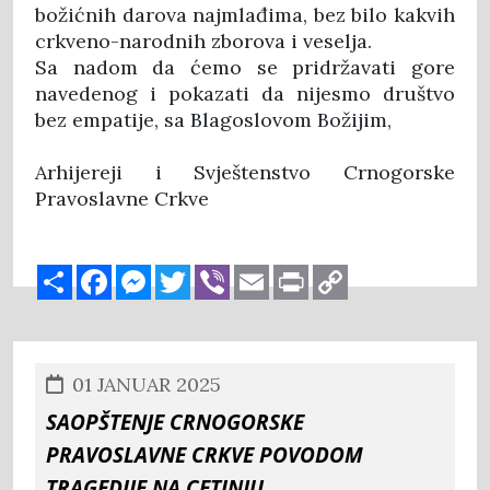
božićnih darova najmlađima, bez bilo kakvih
crkveno-narodnih zborova i veselja.
Sa nadom da ćemo se pridržavati gore
navedenog i pokazati da nijesmo društvo
bez empatije, sa Blagoslovom Božijim,
Arhijereji i Svještenstvo Crnogorske
Pravoslavne Crkve
Share
Facebook
Messenger
Twitter
Viber
Email
Print
Copy
Link
01 JANUAR 2025
Saopštenje Crnogorske
Pravoslavne Crkve povodom
tragedije na Cetinju