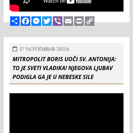
Share
Facebook
Messenger
Twitter
Viber
Email
Print
Copy
Link
17 NOVEMBAR 2024
Mitropolit Boris uoči sv. Antonija:
To je Sveti Vladika! Njegova ljubav
podigla ga je u nebeske sile