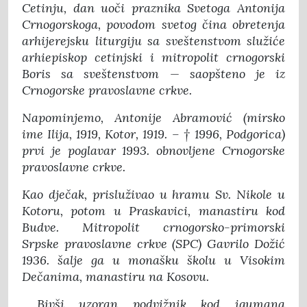
Cetinju, dan uoči praznika Svetoga Antonija
Crnogorskoga, povodom svetog čina obretenja
arhijerejsku liturgiju sa sveštenstvom služiće
arhiepiskop cetinjski i mitropolit crnogorski
Boris sa sveštenstvom — saopšteno je iz
Crnogorske pravoslavne crkve.
Napominjemo, Antonije Abramović (mirsko
ime Ilija, 1919, Kotor, 1919. – † 1996, Podgorica)
prvi je poglavar 1993. obnovljene Crnogorske
pravoslavne crkve.
Kao dječak, prisluživao u hramu Sv. Nikole u
Kotoru, potom u Praskavici, manastiru kod
Budve. Mitropolit crnogorsko-primorski
Srpske pravoslavne crkve (SPC) Gavrilo Dožić
1936. šalje ga u monašku školu u Visokim
Dečanima, manastiru na Kosovu.
Bivši uzoran podvižnik kod igumana