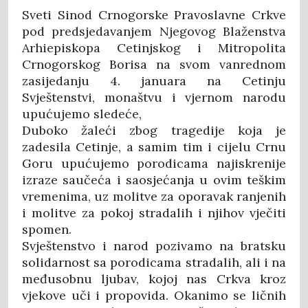
Sveti Sinod Crnogorske Pravoslavne Crkve
pod predsjedavanjem Njegovog Blaženstva
Arhiepiskopa Cetinjskog i Mitropolita
Crnogorskog Borisa na svom vanrednom
zasijedanju 4. januara na Cetinju
Svještenstvi, monaštvu i vjernom narodu
upućujemo sledeće,
Duboko žaleći zbog tragedije koja je
zadesila Cetinje, a samim tim i cijelu Crnu
Goru upućujemo porodicama najiskrenije
izraze saučeća i saosjećanja u ovim teškim
vremenima, uz molitve za oporavak ranjenih
i molitve za pokoj stradalih i njihov vječiti
spomen.
Svještenstvo i narod pozivamo na bratsku
solidarnost sa porodicama stradalih, ali i na
međusobnu ljubav, kojoj nas Crkva kroz
vjekove uči i propovida. Okanimo se ličnih