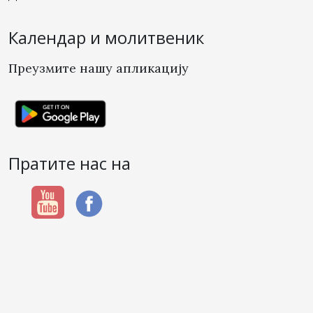
Календар и молитвеник
Преузмите нашу апликацију
Пратите нас на