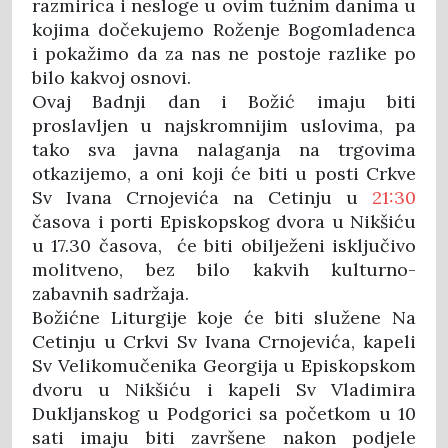
razmirica i nesloge u ovim tužnim danima u
kojima dočekujemo Roženje Bogomladenca
i pokažimo da za nas ne postoje razlike po
bilo kakvoj osnovi.
Ovaj Badnji dan i Božić imaju biti
proslavljen u najskromnijim uslovima, pa
tako sva javna nalaganja na trgovima
otkazijemo, a oni koji će biti u posti Crkve
Sv Ivana Crnojevića na Cetinju u
21:30
časova i porti Episkopskog dvora u Nikšiću
u 17.30 časova, će biti obilježeni isključivo
molitveno, bez bilo kakvih kulturno-
zabavnih sadržaja.
Božićne Liturgije koje će biti služene Na
Cetinju u Crkvi Sv Ivana Crnojevića, kapeli
Sv Velikomučenika Georgija u Episkopskom
dvoru u Nikšiću i kapeli Sv Vladimira
Dukljanskog u Podgorici sa početkom u 10
sati imaju biti završene nakon podjele