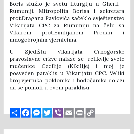
Boris služio je svetu liturgiju u Gherli -
Rumuniji. Mitropolita Borisa i sekretara
prot.Dragana Pavlovića sačeklo svještenstvo
Vikarijata CPC za Rumuniju na čelu sa
Vikarom prot.Emilijanom Prodan i
mnogobrojnim vjernicima.
U Sjedištu Vikarijata Crnogorske
pravoslavne crkve nalaze se relikvije svete
mučenice Cecilije (Kikilije) i njoj je
posvećen paraklis u Vikarijatu CPC. Veliki
broj vjernika, poklonika i hodočanika dolazi
da se pomoli u ovom paraklisu.
Share
Facebook
Messenger
Twitter
Viber
Email
Print
Copy
Link