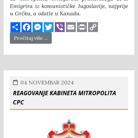
Emigrira iz komunističke Jugoslavije, najprije
u Grčku, a odatle u Kanadu.
Share
Facebook
Messenger
Twitter
Viber
Email
Print
Copy
Link
Pročitaj više …
04 NOVEMBAR 2024
Reagovanje Kabineta mitropolita
CPC