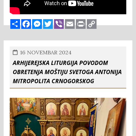
Share
Facebook
Messenger
Twitter
Viber
Email
Print
Copy
Link
16 NOVEMBAR 2024
Arhijerejska liturgija povodom
obretenja moštiju Svetoga Antonija
Mitropolita Crnogorskog