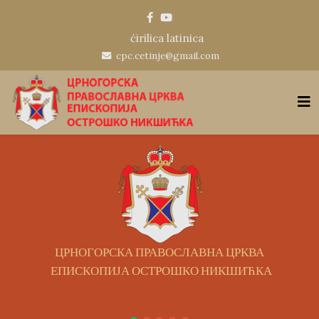
ćirilica
latinica
cpc.cetinje@gmail.com
ЦРНОГОРСКА ПРАВОСЛАВНА ЦРКВА
ЕПИСКОПИЈА ОСТРОШКО НИКШИЋКА