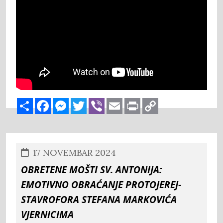
Share
Facebook
Messenger
Twitter
Viber
Email
Print
Copy
Link
17 NOVEMBAR 2024
Obretene mošti sv. Antonija:
Emotivno obraćanje protojerej-
stavrofora Stefana Markovića
vjernicima