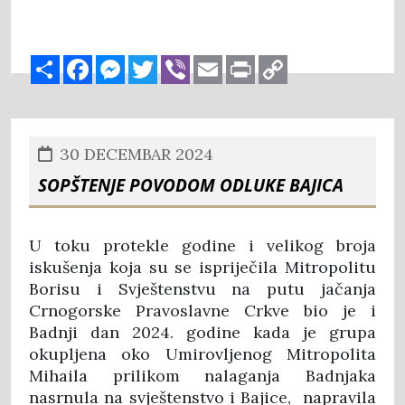
Share
Facebook
Messenger
Twitter
Viber
Email
Print
Copy
Link
30 DECEMBAR 2024
Sopštenje povodom odluke Bajica
U toku protekle godine i velikog broja
iskušenja koja su se ispriječila Mitropolitu
Borisu i Svještenstvu na putu jačanja
Crnogorske Pravoslavne Crkve bio je i
Badnji dan 2024. godine kada je grupa
okupljena oko Umirovljenog Mitropolita
Mihaila prilikom nalaganja Badnjaka
nasrnula na svještenstvo i Bajice, napravila