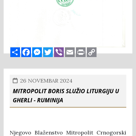
Share
Facebook
Messenger
Twitter
Viber
Email
Print
Copy
Link
26 NOVEMBAR 2024
Mitropolit Boris služio liturgiju u
Gherli - Ruminija
Njegovo Blaženstvo Mitropolit Crnogorski