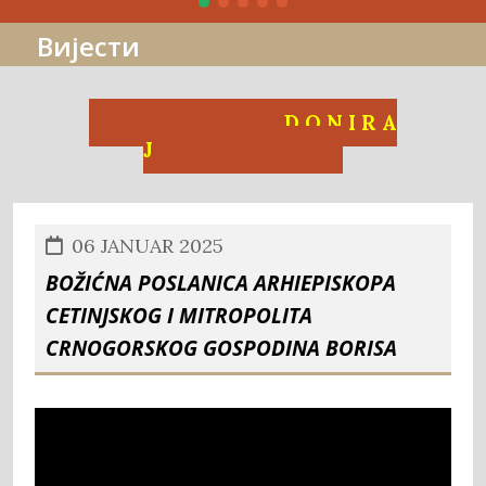
Вијести
D O N I R A
J
06 JANUAR 2025
Božićna poslanica Arhiepiskopa
Cetinjskog i Mitropolita
Crnogorskog Gospodina Borisa