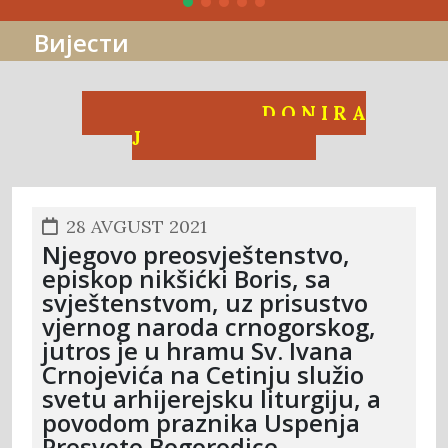
Вијести
D O N I R A
J
28 AVGUST 2021
Njegovo preosvještenstvo,
episkop nikšićki Boris, sa
svještenstvom, uz prisustvo
vjernog naroda crnogorskog,
jutros je u hramu Sv. Ivana
Crnojevića na Cetinju služio
svetu arhijerejsku liturgiju, a
povodom praznika Uspenja
Presvete Bogorodice