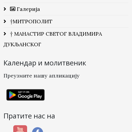
Галерија
†МИТРОПОЛИТ
† МАНАСТИР СВЕТОГ ВЛАДИМИРА
ДУКЉАНСКОГ
Календар и молитвеник
Преузмите нашу апликацију
Пратите нас на