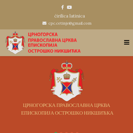
ćirilica
latinica
cpc.cetinje@gmail.com
ЦРНОГОРСКА ПРАВОСЛАВНА ЦРКВА
ЕПИСКОПИЈА ОСТРОШКО НИКШИЋКА