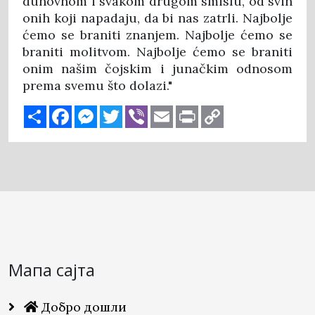
duhovnom i svakom drugom smislu, od svih
onih koji napadaju, da bi nas zatrli. Najbolje
ćemo se braniti znanjem. Najbolje ćemo se
braniti molitvom. Najbolje ćemo se braniti
onim našim čojskim i junačkim odnosom
prema svemu što dolazi."
Share
Facebook
Messenger
Twitter
Viber
Email
Print
Copy
Link
Мапа сајта
Добро дошли