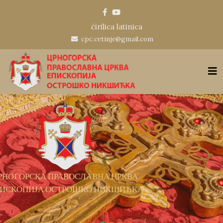
ćirilica
latinica
cpc.cetinje@gmail.com
КВА
ИЋКА